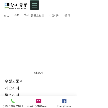
공룡
전시
문 의
동물로보트
수장내역
해 양
더보기
수정고둥과
개오지과
​뿔소라과
청자고둥과
010 5269 2872
marin888@naver.com
Facebook