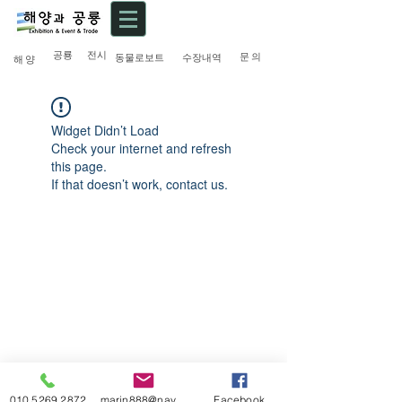
공룡
전시
문 의
동물로보트
수장내역
해 양
Widget Didn’t Load
Check your internet and refresh
this page.
If that doesn’t work, contact us.
010 5269 2872
marin888@naver.com
Facebook