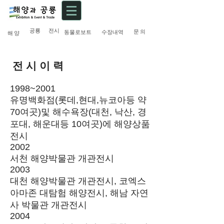
공룡
전시
문 의
동물로보트
수장내역
해 양
전 시 이 력
1998~2001
유명백화점(롯데,현대,뉴코아등 약
70여곳)및 해수욕장(대천, 낙산, 경
포대, 해운대등 10여곳)에 해양상품
전시
2002
서천 해양박물관 개관전시
2003
대천 해양박물관 개관전시, 코엑스
아마존 대탐험 해양전시, 해남 자연
사 박물관 개관전시
2004